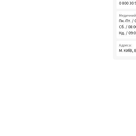
0 800 30 
Медичний 
Пн.-Пт. / 
Сб. / 08:
Нд. / 09:
Адреса:
М. КИЇВ,