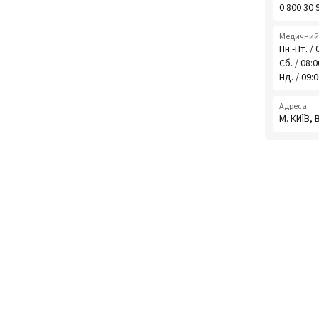
0 800 30 
Медичний 
Пн.-Пт. / 
Сб. / 08:
Нд. / 09:
Адреса:
М. КИЇВ,