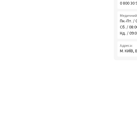
0 800 30 
Медичний 
Пн.-Пт. / 
Сб. / 08:
Нд. / 09:
Адреса:
М. КИЇВ,