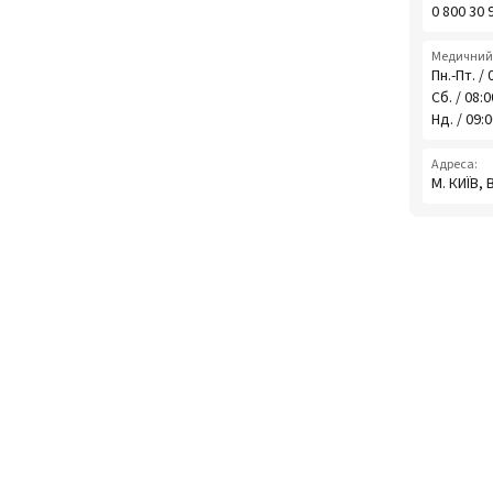
0 800 30 
Медичний 
Пн.-Пт. / 
Сб. / 08:
Нд. / 09:
Адреса:
М. КИЇВ,