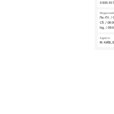
0 800 30 
Медичний 
Пн.-Пт. / 
Сб. / 08:
Нд. / 09:
Адреса:
М. КИЇВ,