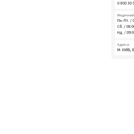
0 800 30 
Медичний 
Пн.-Пт. / 
Сб. / 08:
Нд. / 09:
Адреса:
М. КИЇВ,