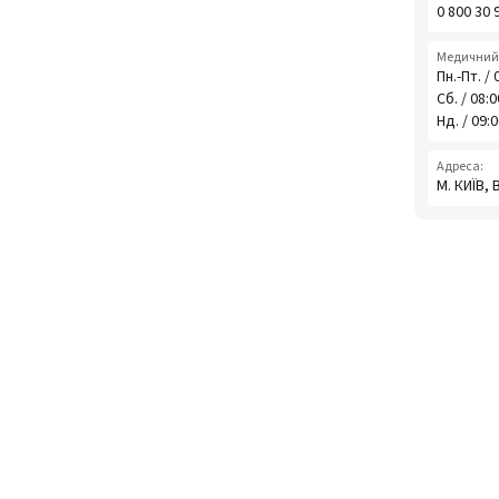
0 800 30 
Медичний 
Пн.-Пт. / 
Сб. / 08:
Нд. / 09:
Адреса:
М. КИЇВ,