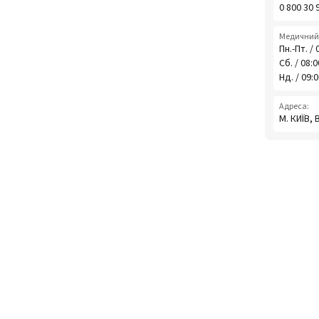
0 800 30 
Медичний 
Пн.-Пт. / 
Сб. / 08:
Нд. / 09:
Адреса:
М. КИЇВ,