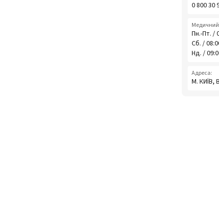
0 800 30 
Медичний 
Пн.-Пт. / 
Сб. / 08:
Нд. / 09:
Адреса:
М. КИЇВ,