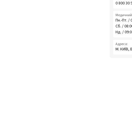
0 800 30 
Медичний 
Пн.-Пт. / 
Сб. / 08:
Нд. / 09:
Адреса:
М. КИЇВ,