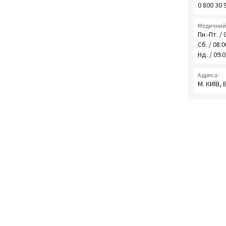
0 800 30 
Медичний 
Пн.-Пт. / 
Сб. / 08:
Нд. / 09:
Адреса:
М. КИЇВ,