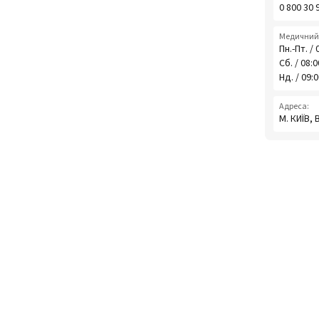
0 800 30 
Медичний 
Пн.-Пт. / 
Сб. / 08:
Нд. / 09:
Адреса:
М. КИЇВ,